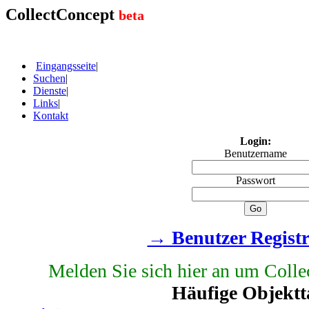
CollectConcept
beta
Eingangsseite
|
Suchen
|
Dienste
|
Links
|
Kontakt
Login:
Benutzername
Passwort
→ Benutzer Regist
Melden Sie sich hier an um Colle
Häufige Objektt