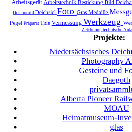
Arbeitsgerät
Arbeitstechnik
Bestickung
Bild
Deich
Foto
Messge
Deichsiel
Gras
Medaille
Deichprofil
Werkzeug
Vermessung
Pegel
Tide
Wer
Präparat
Zeichnung
technische Anl
Projekte:
Niedersächsisches Dei
Photography A
Gesteine und Fo
Daegoth
privatsamml
Alberta Pioneer Rail
MOAU
Heimatmuseum-Inven
glas