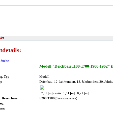
akt
tdetails:
 Suche
Modell "Deichbau 1100-1700-1900-1962" 
g, Typ
Modell
g:
Deichbau, 12. Jahrhundert, 18. Jahrhundert, 20. Jahrh
:
2,61 [m]
Breite:
1,61 [m]
:
0,91 [m]
r Bezeichner:
I/200/1986
[Inventarnummer]
ng:
ten: