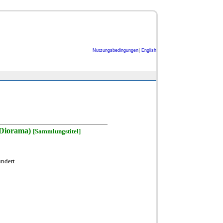
|
Nutzungsbedingungen
English
(Diorama)
[Sammlungstitel]
undert