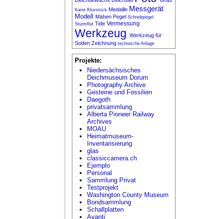
Messgerät
Medaille
Karre
Kluvstock
Modell
Mähen
Pegel
Schreibpegel
Vermessung
Tide
Sturmflut
Werkzeug
Werkzeug für
Soden
Zeichnung
technische Anlage
Projekte:
Niedersächsisches
Deichmuseum Dorum
Photography Archive
Gesteine und Fossilien
Daegoth
privatsammlung
Alberta Pioneer Railway
Archives
MOAU
Heimatmuseum-
Inventarisierung
glas
classiccamera.ch
Ejemplo
Personal
Sammlung Privat
Testprojekt
Washington County Museum
Bondsammlung
Schallplatten
Avanti