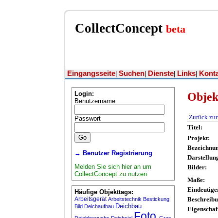
CollectConcept
beta
Eingangsseite
Suchen
Dienste
Links
Kont
|
|
|
|
Login:
Objek
Benutzername
Zurück zur
Passwort
Titel:
Projekt:
Bezeichnun
→ Benutzer Registrierung
Darstellun
Melden Sie sich hier an um
Bilder:
CollectConcept zu nutzen
Maße:
Eindeutige
Häufige Objekttags:
Arbeitsgerät
Beschreibu
Arbeitstechnik
Bestickung
Deichbau
Bild
Deichaufbau
Eigenschaf
Foto
Deichbewuchs
Deichsiel
Gras