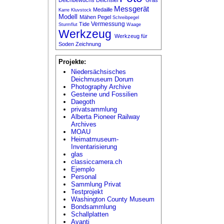
Messgerät
Medaille
Karre
Kluvstock
Modell
Mähen
Pegel
Schreibpegel
Vermessung
Tide
Sturmflut
Waage
Werkzeug
Werkzeug für
Soden
Zeichnung
Projekte:
Niedersächsisches
Deichmuseum Dorum
Photography Archive
Gesteine und Fossilien
Daegoth
privatsammlung
Alberta Pioneer Railway
Archives
MOAU
Heimatmuseum-
Inventarisierung
glas
classiccamera.ch
Ejemplo
Personal
Sammlung Privat
Testprojekt
Washington County Museum
Bondsammlung
Schallplatten
Avanti