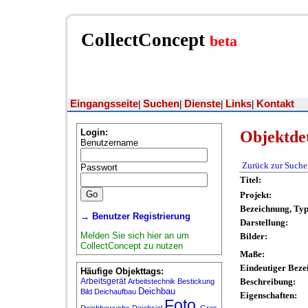
CollectConcept
beta
Eingangsseite
Suchen
Dienste
Links
Kontakt
|
|
|
|
Login:
Objektdet
Benutzername
Zurück zur Suche
Passwort
Titel:
Projekt:
Bezeichnung, Ty
→ Benutzer Registrierung
Darstellung:
Melden Sie sich hier an um
Bilder:
CollectConcept zu nutzen
Maße:
Eindeutiger Beze
Häufige Objekttags:
Arbeitsgerät
Beschreibung:
Arbeitstechnik
Bestickung
Deichbau
Bild
Deichaufbau
Eigenschaften:
Foto
Deichbewuchs
Deichsiel
Gras