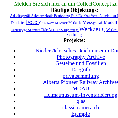
Melden Sie sich hier an um CollectConcept zu
Häufige Objekttags:
Deichbau
Arbeitsgerät
Arbeitstechnik
Bestickung
Bild
Deichaufbau
Foto
Messgerät
Model
Deichsiel
Gras
Medaille
Karre
Kluvstock
Werkzeug
Vermessung
Tide
Werkze
Schreibpegel
Sturmflut
Waage
Zeichnung
Projekte:
Niedersächsisches Deichmuseum D
Photography Archive
Gesteine und Fossilien
Daegoth
privatsammlung
Alberta Pioneer Railway Archive
MOAU
Heimatmuseum-Inventarisierung
glas
classiccamera.ch
Ejemplo