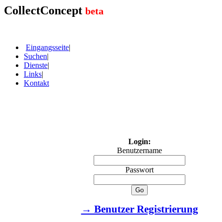
CollectConcept
beta
Eingangsseite
|
Suchen
|
Dienste
|
Links
|
Kontakt
Login:
Benutzername
Passwort
→ Benutzer Registrierung